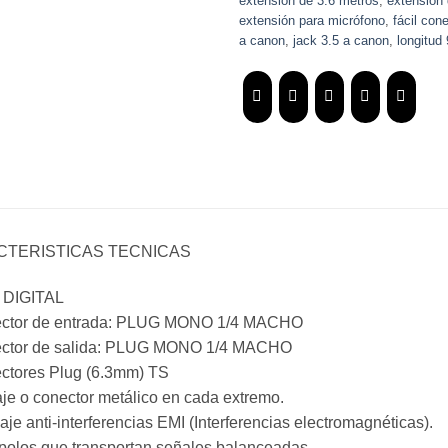
extensión de 3.6 metros
,
extensión 
extensión para micrófono
,
fácil con
a canon
,
jack 3.5 a canon
,
longitud
CTERISTICAS TECNICAS
 DIGITAL
ector de entrada: PLUG MONO 1/4 MACHO
ector de salida: PLUG MONO 1/4 MACHO
ctores Plug (6.3mm) TS
aje o conector metálico en cada extremo.
aje anti-interferencias EMI (Interferencias electromagnéticas).
 polos que transportan señales balanceadas.