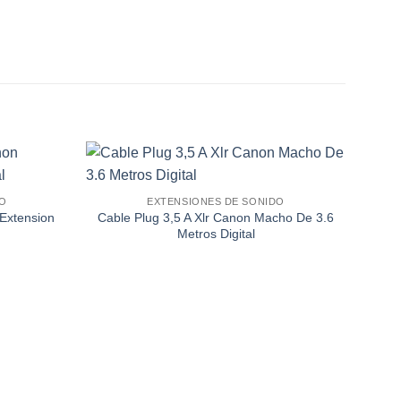
DO
EXTENSIONES DE SONIDO
Añadir
Añadir
Extension
Cable Plug 3,5 A Xlr Canon Macho De 3.6
a la
a la
Metros Digital
lista de
lista de
deseos
deseos