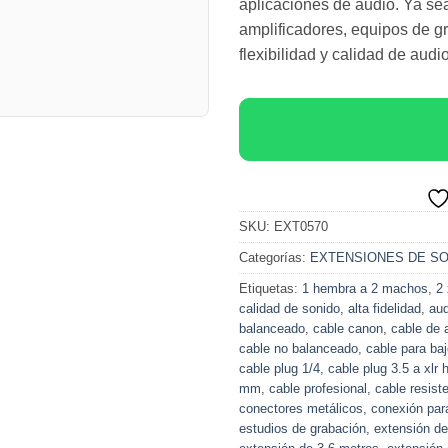
aplicaciones de audio. Ya se
amplificadores, equipos de g
flexibilidad y calidad de audi
SKU:
EXT0570
Categorías:
EXTENSIONES DE S
Etiquetas:
1 hembra a 2 machos
,
2 
calidad de sonido
,
alta fidelidad
,
aud
balanceado
,
cable canon
,
cable de 
cable no balanceado
,
cable para ba
cable plug 1/4
,
cable plug 3.5 a xlr
mm
,
cable profesional
,
cable resist
conectores metálicos
,
conexión par
estudios de grabación
,
extensión de