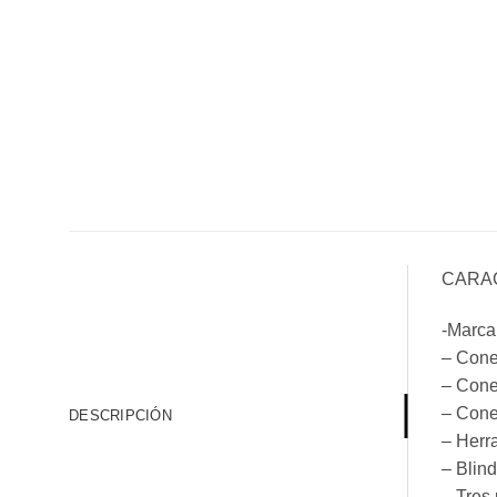
CARA
-Marca
– Con
– Con
– Cone
DESCRIPCIÓN
– Herr
– Blind
– Tres