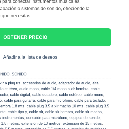
a para conectar instrumentos musicales,
rabación o sistemas de sonido, ofreciendo la
o que necesitas.
OBTENER PRECIO
Añadir a la lista de deseos
ONIDO
,
SONIDO
xlr a plug trs
,
accesorios de audio
,
adaptador de audio
,
alta
io estéreo
,
audio mono
,
cable 1/4 mono a xlr hembra
,
cable
audio
,
cable digital
,
cable duradero
,
cable estéreo
,
cable mono
,
jo
,
cable para guitarra
,
cable para micrófono
,
cable para teclado
,
 hembra 1.8 mts
,
cable plug 3.5 a xlr macho 10 mts
,
cable plug 3.5
ente
,
cable tipo y
,
cable xlr
,
cable xlr hembra
,
cable xlr macho
,
a instrumentos
,
conexión para micrófono
,
equipos de sonido
,
 1.8 metros
,
extensión de 10 metros
,
extensión de 15 metros
,