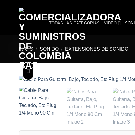
Skip
to
content
TODAS LAS CATEGORIAS
VIDEO
SON
INICIO
/
SONIDO
/
EXTENSIONES DE SONIDO