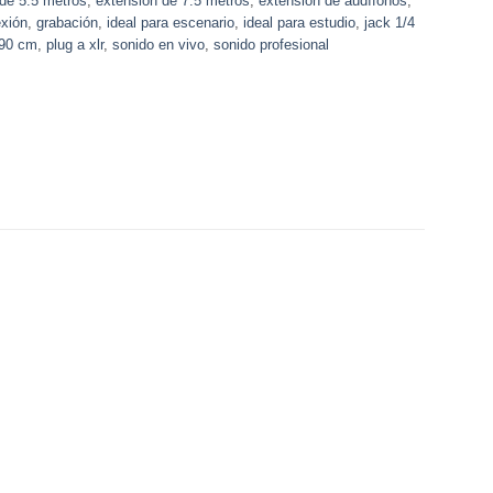
de 5.5 metros
,
extensión de 7.5 metros
,
extensión de audífonos
,
exión
,
grabación
,
ideal para escenario
,
ideal para estudio
,
jack 1/4
 90 cm
,
plug a xlr
,
sonido en vivo
,
sonido profesional