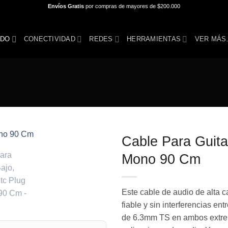
Envíos Gratis
por compras de mayores de $200.000
IDO
CONECTIVIDAD
REDES
HERRAMIENTAS
VER MÁ
Cable Para Guitar
Mono 90 Cm
Añadir
a la
lista de
Este cable de audio de alta 
deseos
fiable y sin interferencias en
de 6.3mm TS en ambos extrem