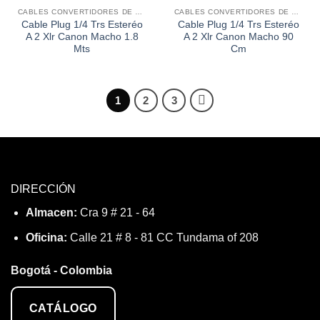
a la
a la
CABLES CONVERTIDORES DE SONIDO
CABLES CONVERTIDORES DE SONIDO
lista de
lista de
Cable Plug 1/4 Trs Esteréo
Cable Plug 1/4 Trs Esteréo
deseos
deseos
A 2 Xlr Canon Macho 1.8
A 2 Xlr Canon Macho 90
Mts
Cm
1
2
3
DIRECCIÓN
Almacen:
Cra 9 # 21 - 64
Oficina:
Calle 21 # 8 - 81 CC Tundama of 208
Bogotá - Colombia
CATÁLOGO