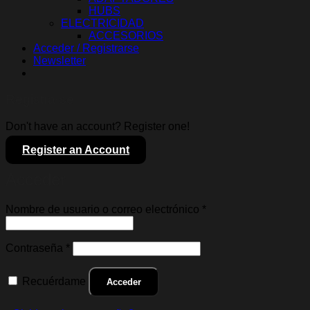
HUBS
ELECTRICIDAD
ACCESORIOS
Acceder / Registrarse
Newsletter
Registrarse
Don't have an account? Register one!
Register an Account
Acceder
Obligatorio
Nombre de usuario o correo electrónico
*
Obligatorio
Contraseña
*
Recuérdame
Acceder