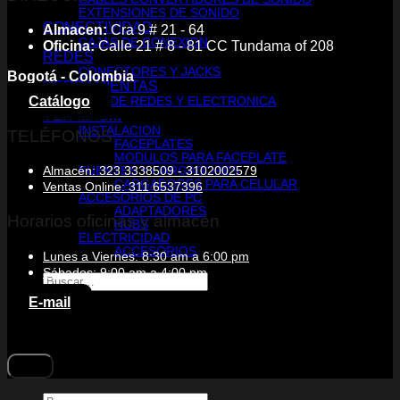
EXTENSIONES DE SONIDO
CONECTIVIDAD
Almacen:
Cra 9 # 21 - 64
CAJAS DE CONEXION
Oficina:
Calle 21 # 8 - 81 CC Tundama of 208
REDES
CONECTORES Y JACKS
Bogotá - Colombia
HERRAMIENTAS
Catálogo
KITS DE REDES Y ELECTRONICA
VER MÁS…
INSTALACION
TELÉFONOS
FACEPLATES
MODULOS PARA FACEPLATE
Almacén: 323 3338509 - 3102002579
FUENTES Y CARGADORES
CARGADORES PARA CELULAR
Ventas Online: 311 6537396
ACCESORIOS DE PC
ADAPTADORES
Horarios oficinas y almacén
HUBS
ELECTRICIDAD
ACCESORIOS
Lunes a Viernes: 8:30 am a 6:00 pm
Sábados: 9:00 am a 4:00 pm
Buscar
por:
E-mail
Buscar