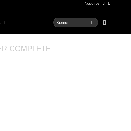
Nosotros
Buscar
S…
por:
ER COMPLETE