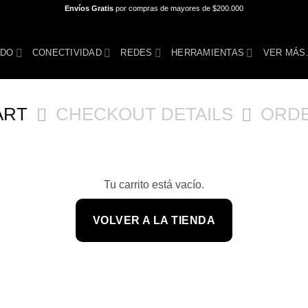
Envíos Gratis
por compras de mayores de $200.000
IDO
CONECTIVIDAD
REDES
HERRAMIENTAS
VER MÁ
ART
CHECKOUT DETAILS
ORD
Tu carrito está vacío.
VOLVER A LA TIENDA