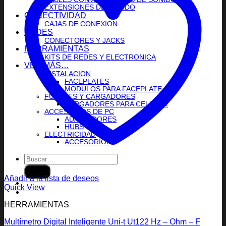
EXTENSIONES DE SONIDO
CONECTIVIDAD
CAJAS DE CONEXION
REDES
CONECTORES Y JACKS
HERRAMIENTAS
KITS DE REDES Y ELECTRONICA
VER MÁS…
INSTALACION
FACEPLATES
MODULOS PARA FACEPLATE
FUENTES Y CARGADORES
CARGADORES PARA CELULAR
ACCESORIOS DE PC
ADAPTADORES
HUBS
ELECTRICIDAD
ACCESORIOS
Buscar
por:
Añadir a la lista de deseos
Quick View
HERRAMIENTAS
Multímetro Digital Inteligente Uni-t Ut122 Hz – Ohm – F