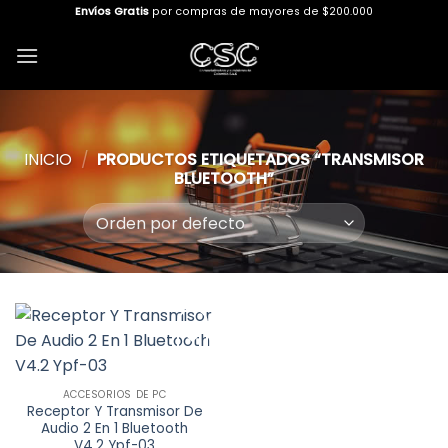
Skip
Envíos Gratis
por compras de mayores de $200.000
to
content
INICIO
/
PRODUCTOS ETIQUETADOS “TRANSMISOR
BLUETOOTH”
Añadir
a la
ACCESORIOS DE PC
lista de
Receptor Y Transmisor De
deseos
Audio 2 En 1 Bluetooth
V4.2 Ypf-03