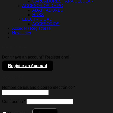
CARGADORES PARA CELULAR
ACCESORIOS DE PC
ADAPTADORES
HUBS
ELECTRICIDAD
ACCESORIOS
Acceder / Registrarse
Newsletter
Registrarse
Don't have an account? Register one!
Register an Account
Acceder
Obligatorio
Nombre de usuario o correo electrónico
*
Obligatorio
Contraseña
*