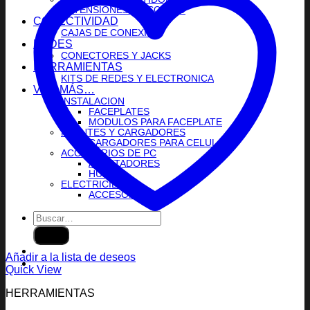
EXTENSIONES DE SONIDO
CONECTIVIDAD
CAJAS DE CONEXION
REDES
CONECTORES Y JACKS
HERRAMIENTAS
KITS DE REDES Y ELECTRONICA
VER MÁS…
INSTALACION
FACEPLATES
MODULOS PARA FACEPLATE
FUENTES Y CARGADORES
CARGADORES PARA CELULAR
ACCESORIOS DE PC
ADAPTADORES
HUBS
ELECTRICIDAD
ACCESORIOS
Buscar
por:
Añadir a la lista de deseos
Quick View
HERRAMIENTAS