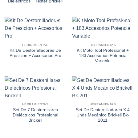
Dieléctricos + Tester Brickell
Añadir
Añadir
a la
a la
HERRAMIENTAS
HERRAMIENTAS
lista de
lista de
Kit De Destornilladores De
Kit Moto Tool Profesional +
deseos
deseos
Presicion + Accesorios Pro
183 Accesorios Potencia
Variable
Añadir
Añadir
a la
a la
HERRAMIENTAS
HERRAMIENTAS
lista de
lista de
Set De 7 Destornillares
Set De Destornilladores X 4
deseos
deseos
Dieléctricos Profesional
Unds Mecánico Brickell Bk-
Brickell
2011