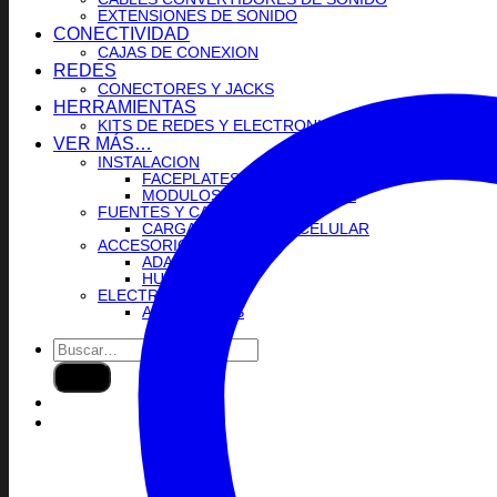
EXTENSIONES DE SONIDO
CONECTIVIDAD
CAJAS DE CONEXION
REDES
CONECTORES Y JACKS
HERRAMIENTAS
KITS DE REDES Y ELECTRONICA
VER MÁS…
INSTALACION
FACEPLATES
MODULOS PARA FACEPLATE
FUENTES Y CARGADORES
CARGADORES PARA CELULAR
ACCESORIOS DE PC
ADAPTADORES
HUBS
ELECTRICIDAD
ACCESORIOS
Buscar
por: