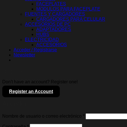
FACEPLATES
MODULOS PARA FACEPLATE
FUENTES Y CARGADORES
CARGADORES PARA CELULAR
ACCESORIOS DE PC
ADAPTADORES
HUBS
ELECTRICIDAD
ACCESORIOS
Acceder / Registrarse
Newsletter
Registrarse
Don't have an account? Register one!
Register an Account
Acceder
Obligatorio
Nombre de usuario o correo electrónico
*
Obligatorio
Contraseña
*