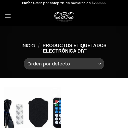
Skip
por compras de mayores de $200.000
Envíos Gratis
to
content
INICIO
/
PRODUCTOS ETIQUETADOS
“ELECTRÓNICA DIY”
Añadir
a la
lista de
deseos