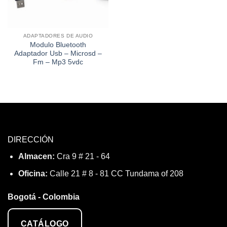
ADAPTADORES DE AUDIO
Modulo Bluetooth
Adaptador Usb – Microsd –
Fm – Mp3 5vdc
DIRECCIÓN
Almacen:
Cra 9 # 21 - 64
Oficina:
Calle 21 # 8 - 81 CC Tundama of 208
Bogotá - Colombia
CATÁLOGO