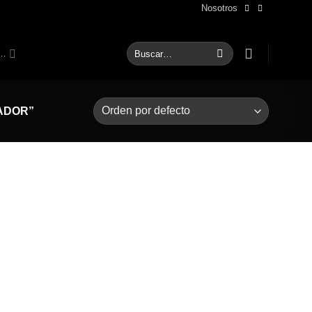
Nosotros
Buscar
S…
por:
ADOR”