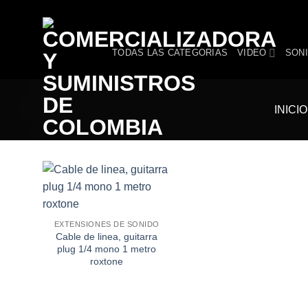
Skip
to
content
TODAS LAS CATEGORIAS
VIDEO
SON
INICIO
Añadir
EXTENSIONES DE SONIDO
a la
lista de
Cable de linea, guitarra
deseos
plug 1/4 mono 1 metro
roxtone