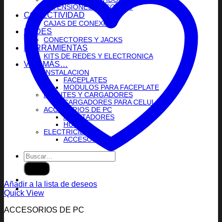
EXTENSIONES DE SONIDO
CONECTIVIDAD
CAJAS DE CONEXION
REDES
CONECTORES Y JACKS
HERRAMIENTAS
KITS DE REDES Y ELECTRONICA
VER MÁS…
INSTALACION
FACEPLATES
MODULOS PARA FACEPLATE
FUENTES Y CARGADORES
CARGADORES PARA CELULAR
ACCESORIOS DE PC
ADAPTADORES
HUBS
ELECTRICIDAD
ACCESORIOS
Buscar
por:
Añadir a la lista de deseos
Quick View
ACCESORIOS DE PC