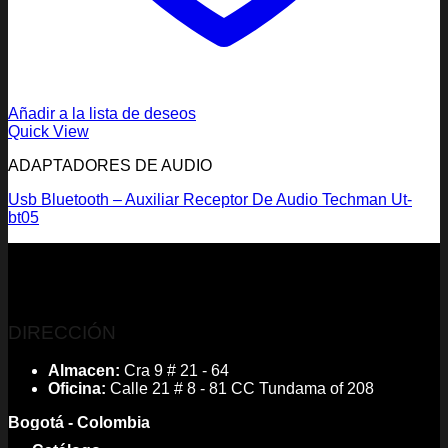
Añadir a la lista de deseos
Quick View
ADAPTADORES DE AUDIO
Usb Bluetooth – Auxiliar Receptor De Audio Techman Ut-
bt05
DIRECCIÓN
Almacen:
Cra 9 # 21 - 64
Oficina:
Calle 21 # 8 - 81 CC Tundama of 208
Bogotá - Colombia