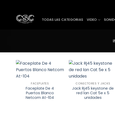
Skip
to
content
TODAS LAS CATEGORIAS
VIDEO
SONI
I
Añadir
Añadir
FACEPLATES
CONECTORES Y JACKS
a la
a la
lista de
lista de
Faceplate De 4
Jack Rj45 keystone de
deseos
deseos
Puertos Blanco
red lan Cat 5e x 5
Netcom At-104
unidades