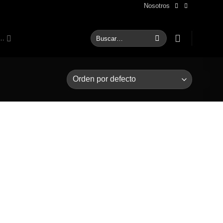
Nosotros
Buscar
S…
por: