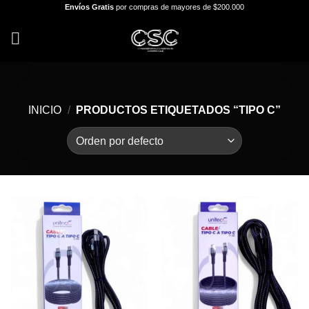
Skip
Envíos Gratis
por compras de mayores de $200.000
to
content
INICIO
/
PRODUCTOS ETIQUETADOS “TIPO C”
Añadir
Añadir
a la
a la
lista de
lista de
deseos
deseos